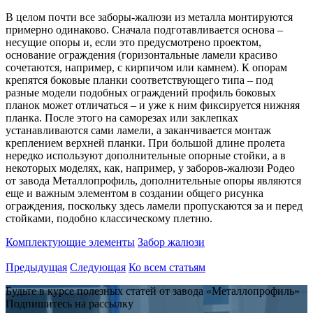
В целом почти все заборы-жалюзи из металла монтируются
примерно одинаково. Сначала подготавливается основа –
несущие опоры и, если это предусмотрено проектом,
основание ограждения (горизонтальные ламели красиво
сочетаются, например, с кирпичом или камнем). К опорам
крепятся боковые планки соответствующего типа – под
разные модели подобных ограждений профиль боковых
планок может отличаться – и уже к ним фиксируется нижняя
планка. После этого на саморезах или заклепках
устанавливаются сами ламели, а заканчивается монтаж
креплением верхней планки. При большой длине пролета
нередко используют дополнительные опорные стойки, а в
некоторых моделях, как, например, у заборов-жалюзи Родео
от завода Металлопрофиль, дополнительные опоры являются
еще и важным элементом в создании общего рисунка
ограждения, поскольку здесь ламели пропускаются за и перед
стойками, подобно классическому плетню.
Комплектующие элементы
Забор жалюзи
Предыдущая
Следующая
Ко всем статьям
Будьте в курсе полезных статей от завода «Металлопрофиль»
Подпишитесь на рассылку