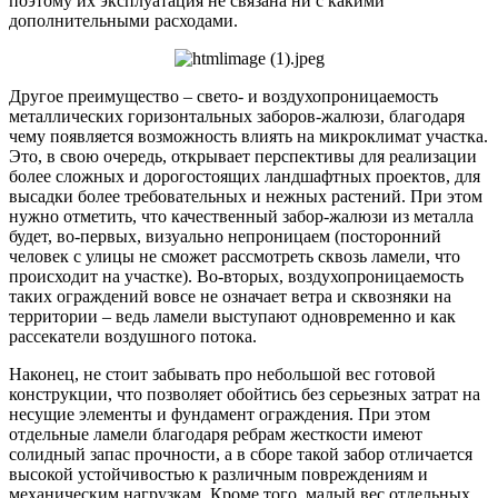
поэтому их эксплуатация не связана ни с какими
дополнительными расходами.
Другое преимущество – свето- и воздухопроницаемость
металлических горизонтальных заборов-жалюзи, благодаря
чему появляется возможность влиять на микроклимат участка.
Это, в свою очередь, открывает перспективы для реализации
более сложных и дорогостоящих ландшафтных проектов, для
высадки более требовательных и нежных растений. При этом
нужно отметить, что качественный забор-жалюзи из металла
будет, во-первых, визуально непроницаем (посторонний
человек с улицы не сможет рассмотреть сквозь ламели, что
происходит на участке). Во-вторых, воздухопроницаемость
таких ограждений вовсе не означает ветра и сквозняки на
территории – ведь ламели выступают одновременно и как
рассекатели воздушного потока.
Наконец, не стоит забывать про небольшой вес готовой
конструкции, что позволяет обойтись без серьезных затрат на
несущие элементы и фундамент ограждения. При этом
отдельные ламели благодаря ребрам жесткости имеют
солидный запас прочности, а в сборе такой забор отличается
высокой устойчивостью к различным повреждениям и
механическим нагрузкам. Кроме того, малый вес отдельных