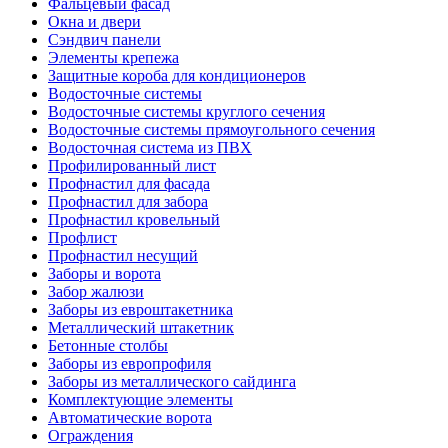
Фальцевый фасад
Окна и двери
Сэндвич панели
Элементы крепежа
Защитные короба для кондиционеров
Водосточные системы
Водосточные системы круглого сечения
Водосточные системы прямоугольного сечения
Водосточная система из ПВХ
Профилированный лист
Профнастил для фасада
Профнастил для забора
Профнастил кровельный
Профлист
Профнастил несущий
Заборы и ворота
Забор жалюзи
Заборы из евроштакетника
Металлический штакетник
Бетонные столбы
Заборы из европрофиля
Заборы из металлического сайдинга
Комплектующие элементы
Автоматические ворота
Ограждения