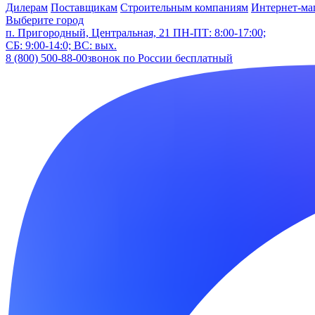
Дилерам
Поставщикам
Строительным компаниям
Интернет-ма
Выберите город
п. Пригородный, Центральная, 21
ПН-ПТ: 8:00-17:00;
СБ: 9:00-14:0; ВС: вых.
8 (800) 500-88-00
звонок по России бесплатный