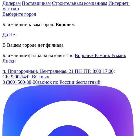
Дилерам
Поставщикам
Строительным компаниям
Интернет-
магазин
Выберите город
Ближайший к вам город:
Воронеж
Да
Нет
В Вашем городе нет филиала
Ближайшие филиалы находятся в:
Воронеж
Рамонь
Усмань
Лиски
п. Пригородный, Центральная, 21
ПН-ПТ: 8:00-17:00;
СБ: 9:00-14:0; ВС: вых.
8 (800) 500-88-00
звонок по России бесплатный