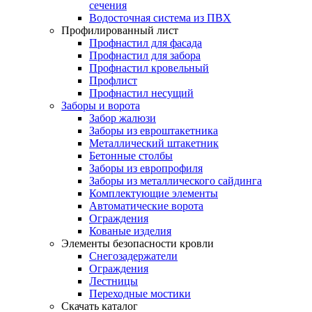
сечения
Водосточная система из ПВХ
Профилированный лист
Профнастил для фасада
Профнастил для забора
Профнастил кровельный
Профлист
Профнастил несущий
Заборы и ворота
Забор жалюзи
Заборы из евроштакетника
Металлический штакетник
Бетонные столбы
Заборы из европрофиля
Заборы из металлического сайдинга
Комплектующие элементы
Автоматические ворота
Ограждения
Кованые изделия
Элементы безопасности кровли
Снегозадержатели
Ограждения
Лестницы
Переходные мостики
Скачать каталог