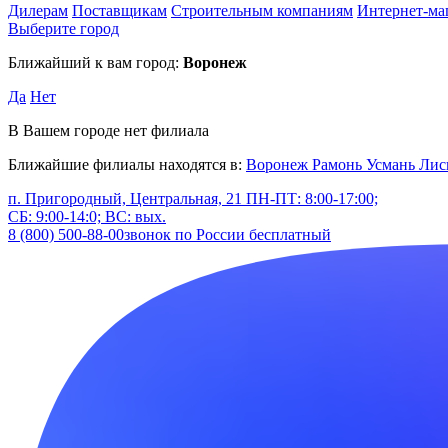
Дилерам
Поставщикам
Строительным компаниям
Интернет-ма
Выберите город
Ближайший к вам город:
Воронеж
Да
Нет
В Вашем городе нет филиала
Ближайшие филиалы находятся в:
Воронеж
Рамонь
Усмань
Лис
п. Пригородный, Центральная, 21
ПН-ПТ: 8:00-17:00;
СБ: 9:00-14:0; ВС: вых.
8 (800) 500-88-00
звонок по России бесплатный