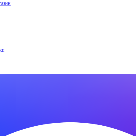
газин
ки