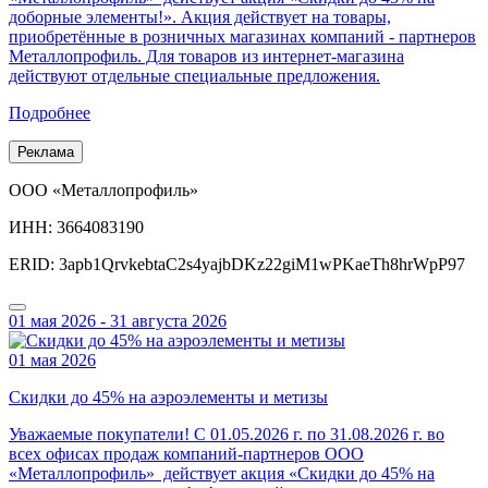
доборные элементы!». Акция действует на товары,
приобретённые в розничных магазинах компаний - партнеров
Металлопрофиль. Для товаров из интернет-магазина
действуют отдельные специальные предложения.
Подробнее
Реклама
ООО «Металлопрофиль»
ИНН: 3664083190
ERID: 3apb1QrvkebtaC2s4yajbDKz22giM1wPKaeTh8hrWpP97
01 мая 2026 - 31 августа 2026
01 мая 2026
Скидки до 45% на аэроэлементы и метизы
Уважаемые покупатели! С 01.05.2026 г. по 31.08.2026 г. во
всех офисах продаж компаний-партнеров ООО
«Металлопрофиль» действует акция «Скидки до 45% на