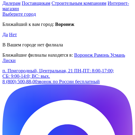
Дилерам
Поставщикам
Строительным компаниям
Интернет-
магазин
Выберите город
Ближайший к вам город:
Воронеж
Да
Нет
В Вашем городе нет филиала
Ближайшие филиалы находятся в:
Воронеж
Рамонь
Усмань
Лиски
п. Пригородный, Центральная, 21
ПН-ПТ: 8:00-17:00;
СБ: 9:00-14:0; ВС: вых.
8 (800) 500-88-00
звонок по России бесплатный