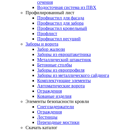
сечения
Водосточная система из ПВХ
Профилированный лист
Профнастил для фасада
Профнастил для забора
Профнастил кровельный
Профлист
Профнастил несущий
Заборы и ворота
Забор жалюзи
Заборы из евроштакетника
Металлический штакетник
Бетонные столбы
Заборы из европрофиля
Заборы из металлического сайдинга
Комплектующие элементы
Автоматические ворота
Ограждения
Кованые изделия
Элементы безопасности кровли
Снегозадержатели
Ограждения
Лестницы
Переходные мостики
Скачать каталог