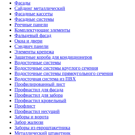
Фасады
Сайдинг металлический
Фасадные кассеты
Фасадные системы
Реечные панели
Комплектующие элементы
Фальцевый фасад
Окна и двери
Сэндвич панели
Элементы крепежа
Защитные короба для кондиционеров
Водосточные системы
Водосточные системы круглого сечения
Водосточные системы прямоугольного сечения
Водосточная система из ПВХ
Профилированный лист
Профнастил для фасада
Профнастил для забора
Профнастил кровельный
Профлист
Профнастил несущий
Заборы и ворота
Забор жалюзи
Заборы из евроштакетника
Металлический штакетник