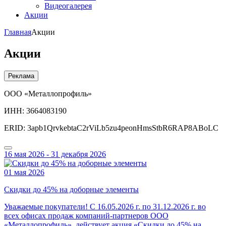
Видеогалерея
Акции
Главная
Акции
Акции
Реклама
ООО «Металлопрофиль»
ИНН: 3664083190
ERID: 3apb1QrvkebtaC2rViLb5zu4peonHmsStbR6RAP8ABoLC
16 мая 2026 - 31 декабря 2026
01 мая 2026
Скидки до 45% на доборные элементы
Уважаемые покупатели! С 16.05.2026 г. по 31.12.2026 г. во
всех офисах продаж компаний-партнеров ООО
«Металлопрофиль» действует акция «Скидки до 45% на