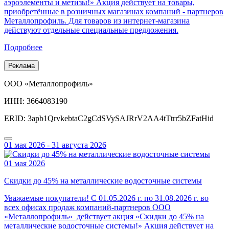
аэроэлементы и метизы!» Акция действует на товары,
приобретённые в розничных магазинах компаний - партнеров
Металлопрофиль. Для товаров из интернет-магазина
действуют отдельные специальные предложения.
Подробнее
Реклама
ООО «Металлопрофиль»
ИНН: 3664083190
ERID: 3apb1QrvkebtaC2gCdSVySAJRrV2AA4tTtrr5bZFatHid
01 мая 2026 - 31 августа 2026
01 мая 2026
Скидки до 45% на металлические водосточные системы
Уважаемые покупатели! С 01.05.2026 г. по 31.08.2026 г. во
всех офисах продаж компаний-партнеров ООО
«Металлопрофиль» действует акция «Скидки до 45% на
металлические водосточные системы!» Акция действует на