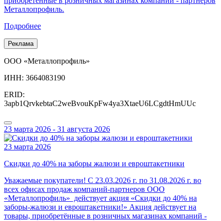
приобретённые в розничных магазинах компаний - партнеров
Металлопрофиль.
Подробнее
Реклама
ООО «Металлопрофиль»
ИНН: 3664083190
ERID:
3apb1QrvkebtaC2weBvouKpFw4ya3XtaeU6LCgdtHmUUc
23 марта 2026 - 31 августа 2026
23 марта 2026
Скидки до 40% на заборы жалюзи и евроштакетники
Уважаемые покупатели! С 23.03.2026 г. по 31.08.2026 г. во
всех офисах продаж компаний-партнеров ООО
«Металлопрофиль» действует акция «Скидки до 40% на
заборы-жалюзи и евроштакетники!» Акция действует на
товары, приобретённые в розничных магазинах компаний -